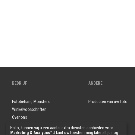
BEDRIJF
ANDERE
Fotobehang Monsters
Producten van uw foto
Winkelvoorschriften
Over ons
Vragen en antwoorden
Hallo, kunnen wij u een aantal extra diensten aanbieden voor
Marketing & Analytics
? U kunt uw toestemming later altijd nog
Privacybeleid