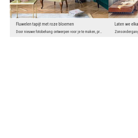
Fluwelen tapijt met roze bloemen
Laten we elk
Door nieuwe fotobehang ontwerpen voor je te maken, proberen we inspiratie te zoeken in onze omgev...