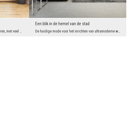
Een blik in de hemel van de stad
Soms creëer je interieurs vol intense kleuren, met veel decoratieve details, heel indrukwekkend e...
De huidige mode voor het inrichten van ultramoderne woon- en bedrijfsruimten is een mooie gelegen...