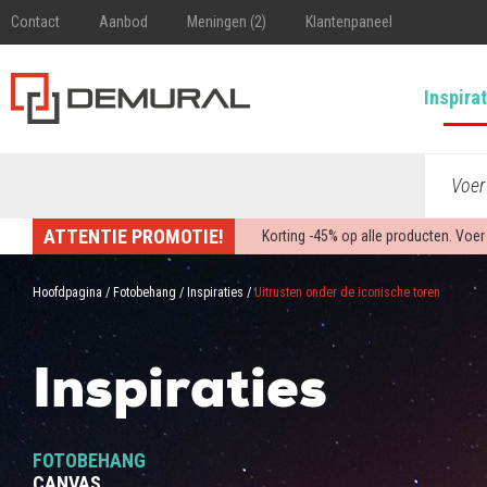
Contact
Aanbod
Meningen (2)
Klantenpaneel
Inspira
Voer
ATTENTIE PROMOTIE!
Korting -
45%
op alle producten. Voer
Hoofdpagina
/
Fotobehang
/
Inspiraties
/
Uitrusten onder de iconische toren
Inspiraties
FOTOBEHANG
CANVAS