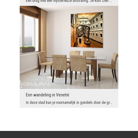
Een brug met een mysterieuze uitstraling. Je kunt zien dat de zon schuchter door de bomen breekt....
Een wandeling in Venetië
In deze stad kun je voornamelijk in gondels door de grachten navigeren. Dus als je daar een wande...