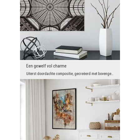
Een gewelf vol charme
Uiterst doordachte compositie, gecreëerd met bovengemiddelde aandacht voor detail, ingetogen kleu...