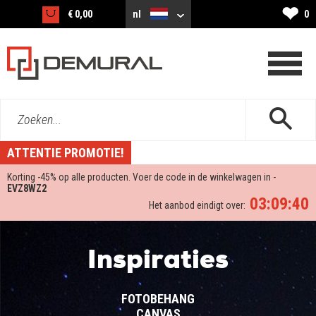
❤
€ 0,00
nl
0
Zoeken...
ATTENTIE PROMOTIE!
Korting -
45%
op alle producten. Voer de code in de winkelwagen in -
EVZ8WZ2
03:09:40
Het aanbod eindigt over:
Inspiraties
FOTOBEHANG
CANVAS