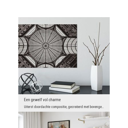
Een gewelf vol charme
Uiterst doordachte compositie, gecreëerd met bovengemiddelde aandacht voor detail, ingetogen kleu...