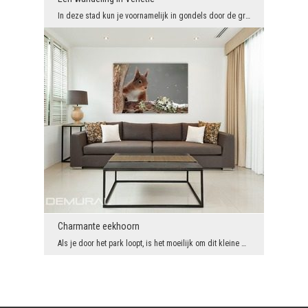
In deze stad kun je voornamelijk in gondels door de grachten navigeren. Dus als je daar een wande...
Charmante eekhoorn
Als je door het park loopt, is het moeilijk om dit kleine dier tussen de boomtoppen te zien. Alle...