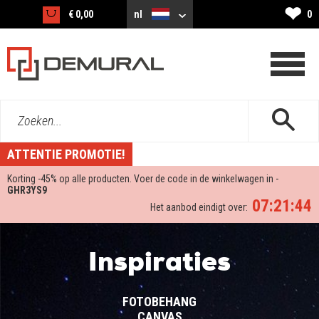
❤
€ 0,00
nl
0
Zoeken...
ATTENTIE PROMOTIE!
Korting -
45%
op alle producten. Voer de code in de winkelwagen in -
GHR3YS9
07:21:43
Het aanbod eindigt over:
Inspiraties
FOTOBEHANG
CANVAS