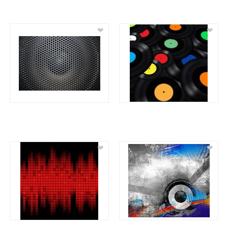
❤
❤
❤
❤