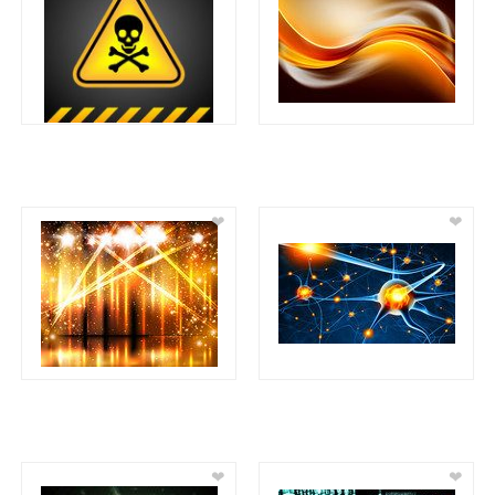
❤
❤
❤
❤