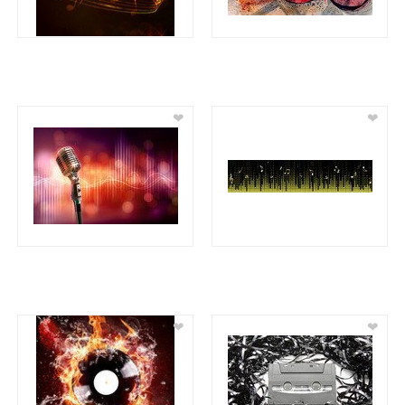
❤
❤
❤
❤