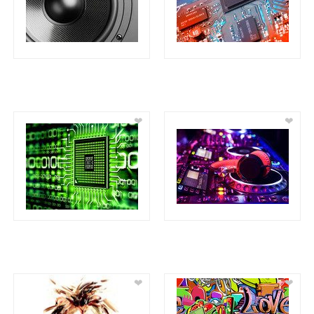
❤
❤
❤
❤