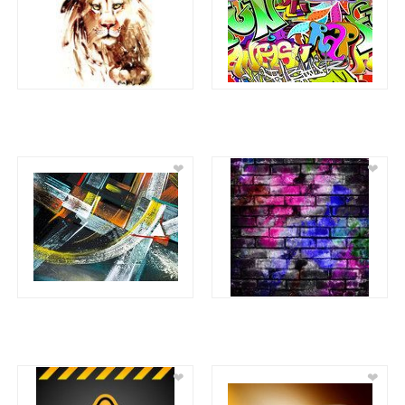
❤
❤
❤
❤