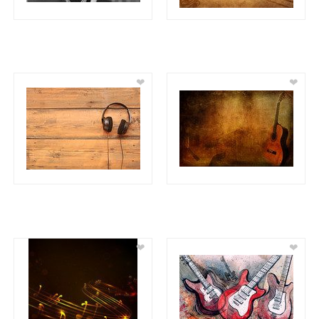
❤
❤
❤
❤