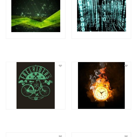
❤
❤
❤
❤