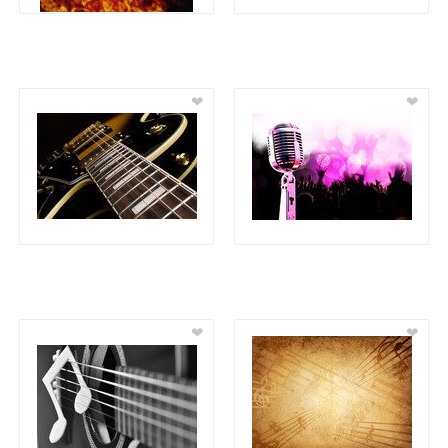
❤
❤
❤
❤