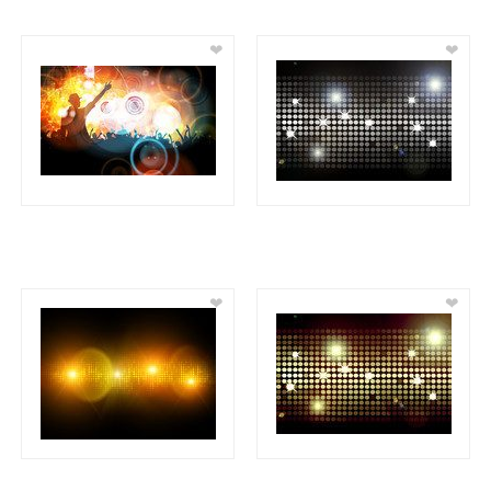
❤
❤
❤
❤