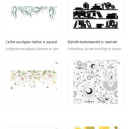
Zachte eucalyptus takken in aquarel
Stijlvolle boekenwereld in zwart-wit
Lichtgroene eucalyptus bladeren en slanke takken vloeien samen in een verfijnde
Fotobehang dat een krachtige en dynamische sfeer brengt met zijn zwart-witte sil
❤
❤