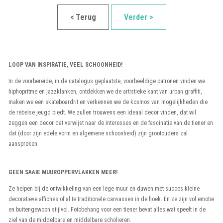
< Terug
Verder >
LOOP VAN INSPIRATIE, VEEL SCHOONHEID!
In de voorbereide, in de catalogus geplaatste, voorbeeldige patronen vinden we
hiphopritme en jazzklanken, ontdekken we de artistieke kant van urban graffiti,
maken we een skateboardrit en verkennen we de kosmos van mogelijkheden die
de rebelse jeugd biedt. We zullen trouwens een ideaal decor vinden, dat wil
zeggen een decor dat verwijst naar de interesses en de fascinatie van de tiener en
dat (door zijn edele vorm en algemene schoonheid) zijn grootouders zal
aanspreken.
GEEN SAAIE MUUROPPERVLAKKEN MEER!
Ze helpen bij de ontwikkeling van een lege muur en duwen met succes kleine
decoratieve affiches of al te traditionele canvassen in de hoek. En ze zijn vol emotie
en buitengewoon stijlvol. Fotobehang voor een tiener bevat alles wat speelt in de
ziel van de middelbare en middelbare scholieren.