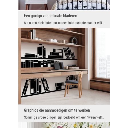
Een gordijn van delicate bladeren
Als u een klein interieur op een interessante manier wilt decoreren en op zoek bent naar een gesc...
Graphics die aanmoedigen om te werken
Sommige afbeeldingen zijn bedoeld om een ​​"wauw"-effect aan het interieur toe te voegen en de in...