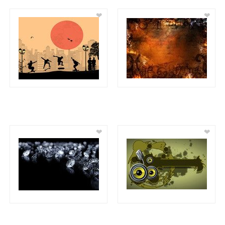
❤
❤
❤
❤