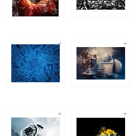
❤
❤
❤
❤