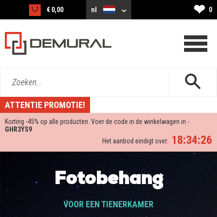
❤
€ 0,00
nl
0
Zoeken...
ATTENTIE PROMOTIE!
Korting -
45%
op alle producten. Voer de code in de winkelwagen in -
GHR3YS9
18:34:25
Het aanbod eindigt over:
Fotobehang
VOOR EEN TIENERKAMER