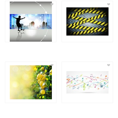
❤
❤
❤
❤