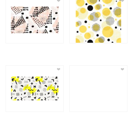
❤
❤
❤
❤