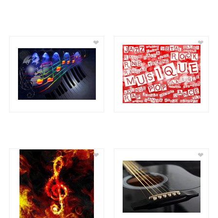
❤
❤
❤
❤