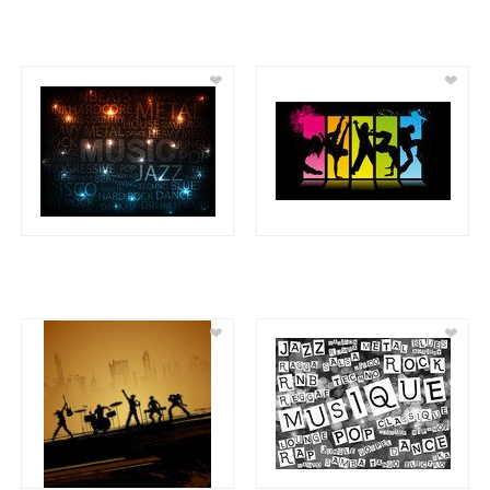
❤
❤
❤
❤