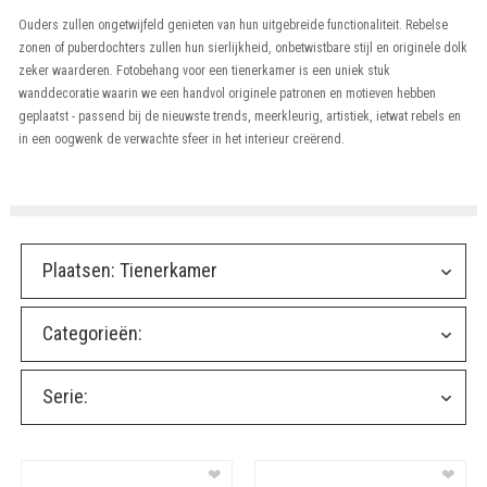
Ouders zullen ongetwijfeld genieten van hun uitgebreide functionaliteit. Rebelse
zonen of puberdochters zullen hun sierlijkheid, onbetwistbare stijl en originele dolk
zeker waarderen. Fotobehang voor een tienerkamer is een uniek stuk
wanddecoratie waarin we een handvol originele patronen en motieven hebben
geplaatst - passend bij de nieuwste trends, meerkleurig, artistiek, ietwat rebels en
in een oogwenk de verwachte sfeer in het interieur creërend.
Plaatsen:
Tienerkamer
Categorieën:
Serie:
❤
❤