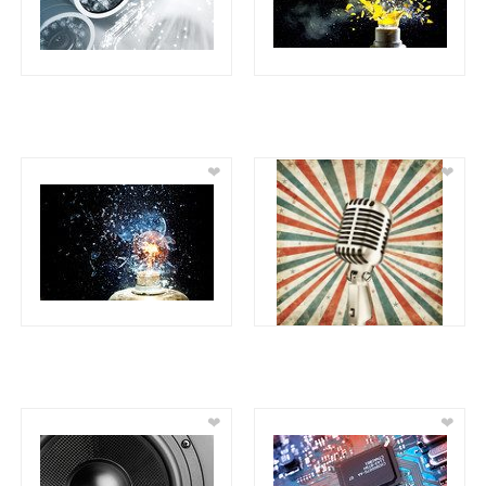
❤
❤
❤
❤