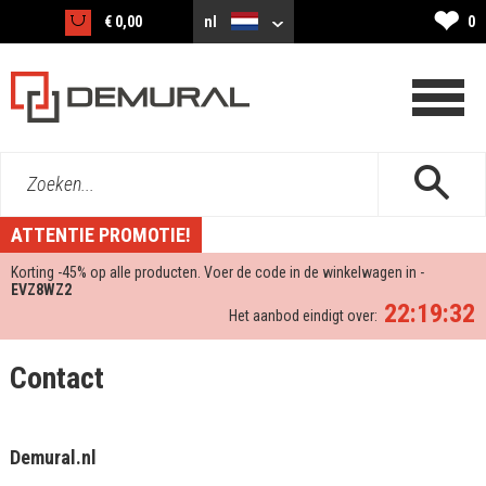
❤
€ 0,00
nl
0
Zoeken...
ATTENTIE PROMOTIE!
Korting -
45%
op alle producten. Voer de code in de winkelwagen in -
EVZ8WZ2
22:19:32
Het aanbod eindigt over:
Contact
Demural.nl