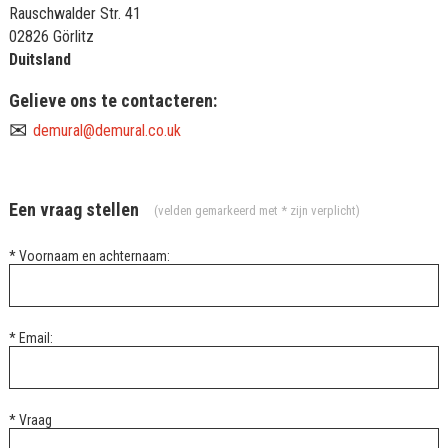
Rauschwalder Str. 41
02826 Görlitz
Duitsland
Gelieve ons te contacteren:
✉
demural@demural.co.uk
Een vraag stellen
(velden gemarkeerd met * zijn verplicht)
* Voornaam en achternaam:
* Email:
* Vraag