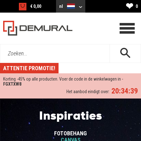
❤
€ 0,00
nl
0
Zoeken...
ATTENTIE PROMOTIE!
Korting -
45%
op alle producten. Voer de code in de winkelwagen in -
FGXTXW8
20:34:39
Het aanbod eindigt over:
Inspiraties
FOTOBEHANG
CANVAS