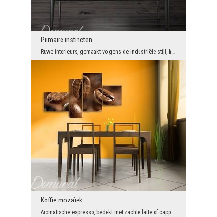
Primaire instincten
Ruwe interieurs, gemaakt volgens de industriële stijl, hebben evenveel aanhangers als tegenstande...
Koffie mozaïek
Aromatische espresso, bedekt met zachte latte of cappuccinoschuim met zoete chocolade - er zijn o...