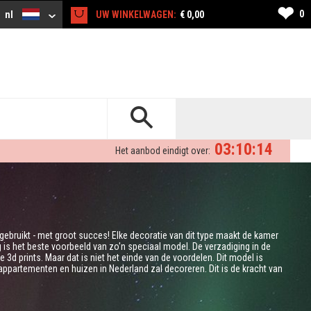
❤
0
nl
UW WINKELWAGEN:
€ 0,00
03:10:13
Het aanbod eindigt over:
 gebruikt - met groot succes! Elke decoratie van dit type maakt de kamer
g is het beste voorbeeld van zo'n speciaal model. De verzadiging in de
3d prints. Maar dat is niet het einde van de voordelen. Dit model is
partementen en huizen in Nederland zal decoreren. Dit is de kracht van