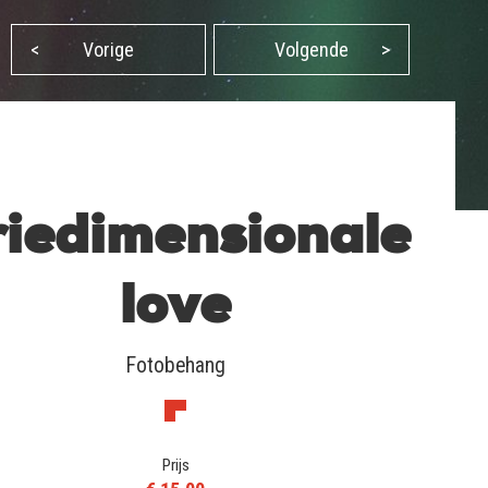
<
Vorige
Volgende
>
iedimensionale
love
Fotobehang
Prijs