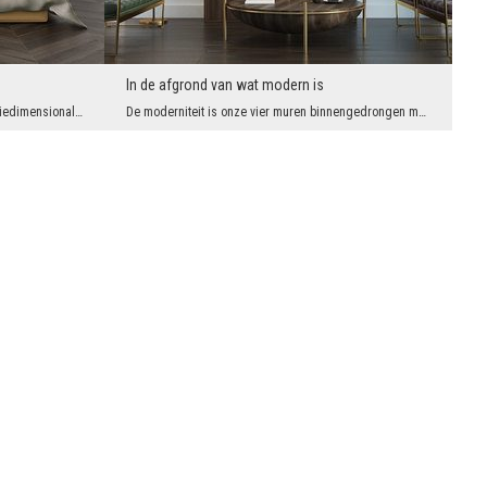
In de afgrond van wat modern is
Het gemeenschappelijke kenmerk van driedimensionale wanddecoraties is dat ze de ruimte visueel ve...
De moderniteit is onze vier muren binnengedrongen met een enorme energie. En heel goed, want dank...