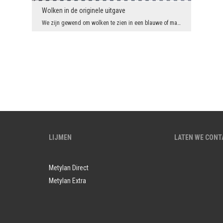
Wolken in de originele uitgave
We zijn gewend om wolken te zien in een blauwe of marineblauwe lucht. Wat als het een intense kor...
LIJMEN
LATEN WE CON
Metylan Direct
Metylan Extra