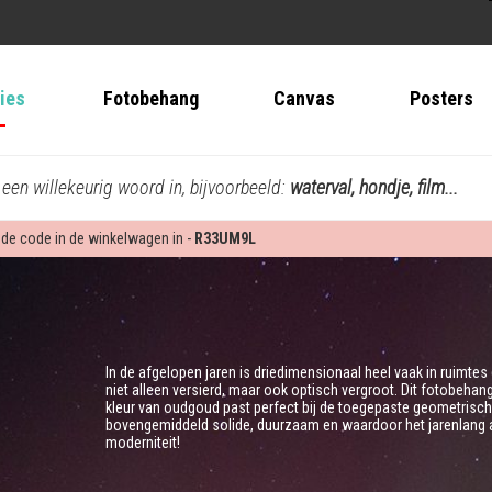
ties
Fotobehang
Canvas
Posters
 een willekeurig woord in, bijvoorbeeld:
waterval, hondje, film...
 de code in de winkelwagen in -
R33UM9L
In de afgelopen jaren is driedimensionaal heel vaak in ruimtes
niet alleen versierd, maar ook optisch vergroot. Dit fotobehan
kleur van oudgoud past perfect bij de toegepaste geometrische 
bovengemiddeld solide, duurzaam en waardoor het jarenlang ap
moderniteit!