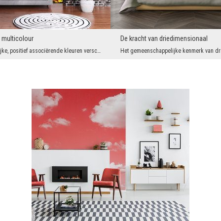
 multicolour
De kracht van driedimensionaal
Intensieve, vrolijke, positief associërende kleuren verschijnen steeds vaker als hoofdbestanddeel...