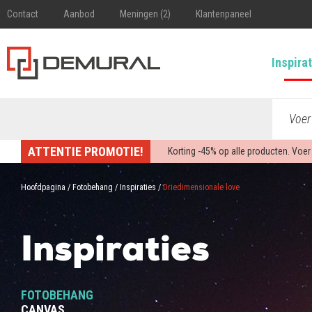
Contact
Aanbod
Meningen (2)
Klantenpaneel
Inspira
Voer
ATTENTIE PROMOTIE!
Korting -
45%
op alle producten. Voer
Hoofdpagina
/
Fotobehang
/
Inspiraties
/
Driedimensionale love
Inspiraties
FOTOBEHANG
CANVAS