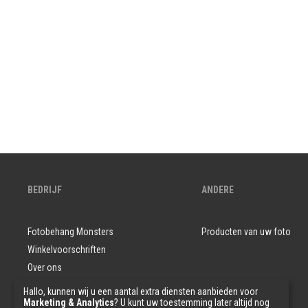
BEDRIJF
ANDERE
Fotobehang Monsters
Producten van uw foto
Winkelvoorschriften
Over ons
Vragen en antwoorden
Hallo, kunnen wij u een aantal extra diensten aanbieden voor
Marketing & Analytics
? U kunt uw toestemming later altijd nog
Privacybeleid