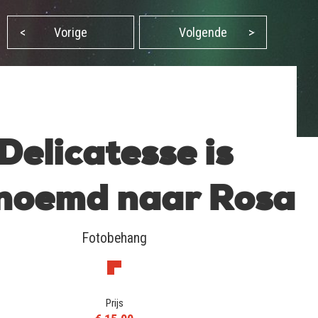
<
Vorige
Volgende
>
Delicatesse is
noemd naar Rosa
Fotobehang
Prijs