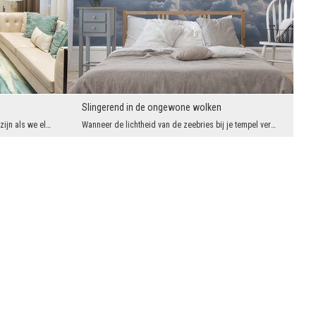
Slingerend in de ongewone wolken
Momenten kunnen alleen vol schoonheid zijn als we elke positieve adem, vreugde en charme van vier...
Wanneer de lichtheid van de zeebries bij je tempel verschijnt, verschijnen er buitengewoon aantre...