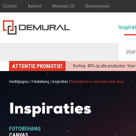
Contact
Aanbod
Meningen (2)
Klantenpaneel
Inspira
Voer
ATTENTIE PROMOTIE!
Korting -
45%
op alle producten. Voer
Hoofdpagina
/
Fotobehang
/
Inspiraties
/
Delicatesse is vernoemd naar Rosa
Inspiraties
FOTOBEHANG
CANVAS