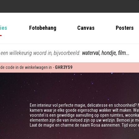
ties
Fotobehang
Canvas
Posters
 een willekeurig woord in, bijvoorbeeld:
waterval, hondje, film...
 de code in de winkelwagen in -
GHR3YS9
Een interieur vol perfecte magie, delicatesse en schoonheid?
kamers waar je elke goede eigenschap wakker wilt maken. Wat d
voorstel is een geweldige aanvulling op open ruimtes, woonkam
elementen zijn die van invloed zijn op uw welzijn. Bemoei je met
Laat de magie en charme de naam Rosa aannemen. Tijd voor een