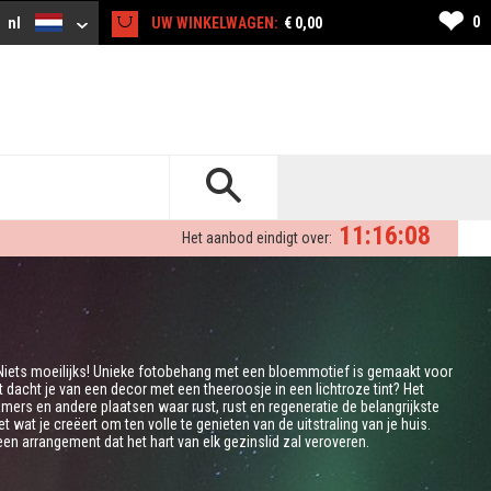
❤
0
nl
UW WINKELWAGEN:
€ 0,00
11:16:07
Het aanbod eindigt over:
 Niets moeilijks! Unieke fotobehang met een bloemmotief is gemaakt voor
acht je van een decor met een theeroosje in een lichtroze tint? Het
ers en andere plaatsen waar rust, rust en regeneratie de belangrijkste
 wat je creëert om ten volle te genieten van de uitstraling van je huis.
 arrangement dat het hart van elk gezinslid zal veroveren.