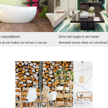
r natuurlijkheid
Serie met magie in vier muren
Het interieur van de vier hoeken van het huis is een plek die veel emoties oproept, die moet dien...